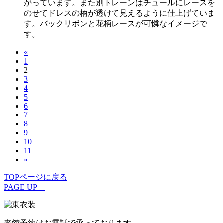
がっています。また別トレーンはチュールにレースを
のせてドレスの柄が透けて見えるように仕上げていま
す。バックリボンと花柄レースが可憐なイメージで
す。
«
1
2
3
4
5
6
7
8
9
10
11
»
TOPページに戻る
PAGE UP
来館予約はお電話で承っております