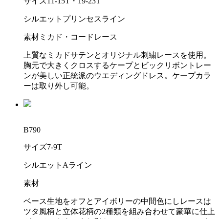
サイズ
11-15T・19-23T
シルエット
プリンセスライン
素材
ミカド・コードレース
上質なミカドサテンとオリジナル刺繍レースを使用。
胸元で大きくクロスするケープとビックリボントレー
ンが美しい正統派のウエディングドレス。ケープカラ
ーは取り外し可能。
B790
サイズ
7-9T
シルエット
Aライン
素材
ベース生地をオフとアイボリーの中間色にしレースは
ツタ風柄と立体花柄の2種類を組み合わせて豪華に仕上