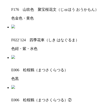
F176 山吹色 聚宝桜花文（じゅほう おうかもん）
色
金色・黄色
F022⁻124 四季花車（しき はなぐるま）
色
紺・紫・水色
E006 松桜鶴（まつさくらつる）
色
黒
E006 松桜鶴（まつさくらつる）②