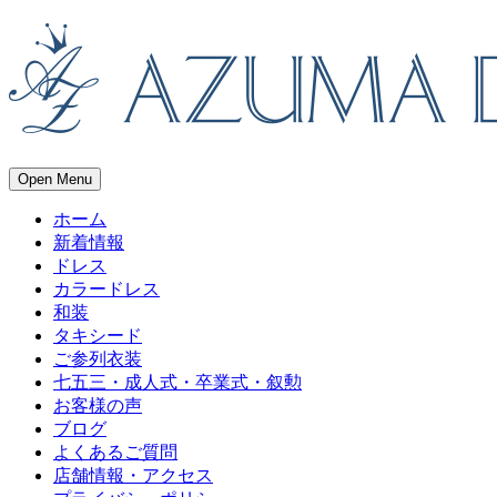
Open Menu
ホーム
新着情報
ドレス
カラードレス
和装
タキシード
ご参列衣装
七五三・成人式・卒業式・叙勲
お客様の声
ブログ
よくあるご質問
店舗情報・アクセス