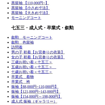
黒留袖 【110,000円~】
黒留袖 【小さめ寸法】
黒留袖 【大きめ寸法】
モーニングコート
七五三・成人式・卒業式・叙勲
叙勲 モーニングコート
叙勲 色留袖
訪問着
男の子 初着【お宮参りの衣装】
女の子 初着【お宮参りの衣装】
三歳お祝い着＜七五三＞
五歳お祝い着＜七五三＞
七歳お祝い着＜七五三＞
卒業式 着物
卒業式 袴
振袖【88,000円~110,000円】
振袖【121,000円~143,000円】
振袖【154,000円～198,000円】
成人式 振袖（ギャラリー）