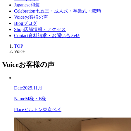
Japanese
和装
Celebration
七五三・成人式・卒業式・叙勲
Voice
お客様の声
Blog
ブログ
Shop
店舗情報・アクセス
Contact
資料請求・お問い合わせ
TOP
Voice
Voice
お客様の声
Date
2025.11月
Name
M様・F様
Place
ヒルトン東京ベイ