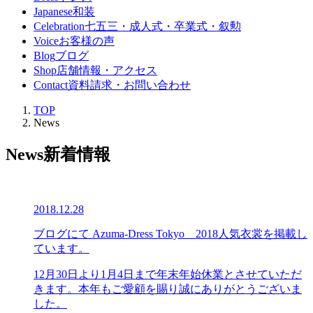
Japanese
和装
Celebration
七五三・成人式・卒業式・叙勲
Voice
お客様の声
Blog
ブログ
Shop
店舗情報・アクセス
Contact
資料請求・お問い合わせ
TOP
News
News
新着情報
2018.12.28
ブログにて Azuma-Dress Tokyo 2018人気衣裳を掲載し
ています。
12月30日より1月4日まで年末年始休業とさせていただ
きます。本年もご愛顧を賜り誠にありがとうございま
した。