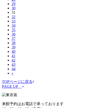
29
30
31
32
33
34
35
36
37
38
39
40
41
42
43
44
»
TOPページに戻る
PAGE UP
来館予約はお電話で承っております