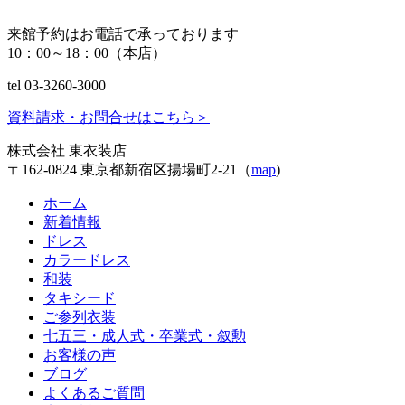
来館予約はお電話で承っております
10：00～18：00（本店）
tel 03-3260-3000
資料請求・お問合せはこちら
＞
株式会社 東衣装店
〒162-0824 東京都新宿区揚場町2-21（
map
)
ホーム
新着情報
ドレス
カラードレス
和装
タキシード
ご参列衣装
七五三・成人式・卒業式・叙勲
お客様の声
ブログ
よくあるご質問