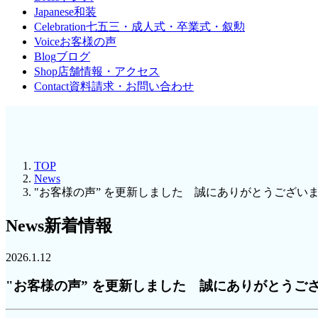
Japanese
和装
Celebration
七五三・成人式・卒業式・叙勲
Voice
お客様の声
Blog
ブログ
Shop
店舗情報・アクセス
Contact
資料請求・お問い合わせ
TOP
News
"お客様の声” を更新しました 誠にありがとうござい
News
新着情報
2026.1.12
"お客様の声” を更新しました 誠にありがとうご