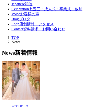
Japanese
和装
Celebration
七五三・成人式・卒業式・叙勲
Voice
お客様の声
Blog
ブログ
Shop
店舗情報・アクセス
Contact
資料請求・お問い合わせ
TOP
News
News
新着情報
2021.01.21